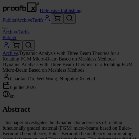
Defensive Publishing
Publier
Archive
Tarifs
Archive
Tarifs
Publier
Archive
/
Dynamic Analysis with Three Beam Theories for a
Rotating FGM Micro-Beam Based on Meshless Methods
Dynamic Analysis with Three Beam Theories for a Rotating FGM
Micro-Beam Based on Meshless Methods
Chaofan Du, Wei Wang, Ningning Xu et al.
6 juillet 2026
en
Abstract
This paper investigates the dynamic characteristics of rotating
functionally graded material (FGM) micro-beams based on Euler–
Bernoulli beam theory, Euler–Bernoulli beam theory incorporating