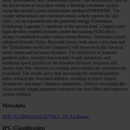
shear deformation, and Timoshenko theory. The deformation field of
the micro-beam is described within a floating coordinate system
using the meshless point interpolation method (PIM/RPIM). The
couple stress tensor and curvature tensor, which capture the size
effect, are incorporated into the potential energy formulation.
Employing Lagrange’s equations of the second kind, a higher-order
rigid-flexible coupled dynamic model for rotating FGM micro-
beams is established under various beam theories. Simulation results
obtained from the Euler–Bernoulli theory with shear correction and
the Timoshenko model are compared with those from the classical
beam model and previous literature. The influences of material
gradient index, material characteristic length parameter, and
rotational speed profiles on the transient dynamic response and
steady-state free vibration of rotating micro-beams are systematically
examined. The results show that increasing the material gradient
index reduces the structural stiffness, resulting in lower natural
frequencies and larger vibration amplitudes, whereas increasing the
characteristic length parameter enhances the size effect and improves
system stiffness.
Metadata
DOI:
10.3390/app16136794
CC BY 4.0 license
IPC Classification