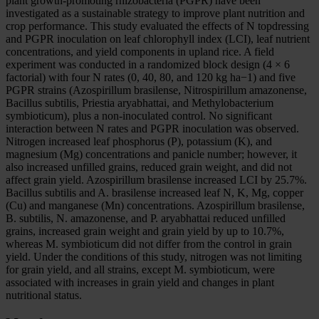
plant growth-promoting rhizobacteria (PGPR) have been
investigated as a sustainable strategy to improve plant nutrition and
crop performance. This study evaluated the effects of N topdressing
and PGPR inoculation on leaf chlorophyll index (LCI), leaf nutrient
concentrations, and yield components in upland rice. A field
experiment was conducted in a randomized block design (4 × 6
factorial) with four N rates (0, 40, 80, and 120 kg ha−1) and five
PGPR strains (Azospirillum brasilense, Nitrospirillum amazonense,
Bacillus subtilis, Priestia aryabhattai, and Methylobacterium
symbioticum), plus a non-inoculated control. No significant
interaction between N rates and PGPR inoculation was observed.
Nitrogen increased leaf phosphorus (P), potassium (K), and
magnesium (Mg) concentrations and panicle number; however, it
also increased unfilled grains, reduced grain weight, and did not
affect grain yield. Azospirillum brasilense increased LCI by 25.7%.
Bacillus subtilis and A. brasilense increased leaf N, K, Mg, copper
(Cu) and manganese (Mn) concentrations. Azospirillum brasilense,
B. subtilis, N. amazonense, and P. aryabhattai reduced unfilled
grains, increased grain weight and grain yield by up to 10.7%,
whereas M. symbioticum did not differ from the control in grain
yield. Under the conditions of this study, nitrogen was not limiting
for grain yield, and all strains, except M. symbioticum, were
associated with increases in grain yield and changes in plant
nutritional status.