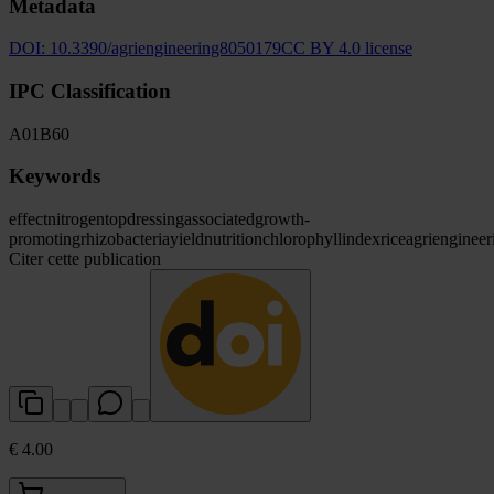
Metadata
DOI:
10.3390/agriengineering8050179
CC BY 4.0 license
IPC Classification
A01
B60
Keywords
effect
nitrogen
topdressing
associated
growth-
promoting
rhizobacteria
yield
nutrition
chlorophyll
index
rice
agriengineer
Citer cette publication
€ 4.00