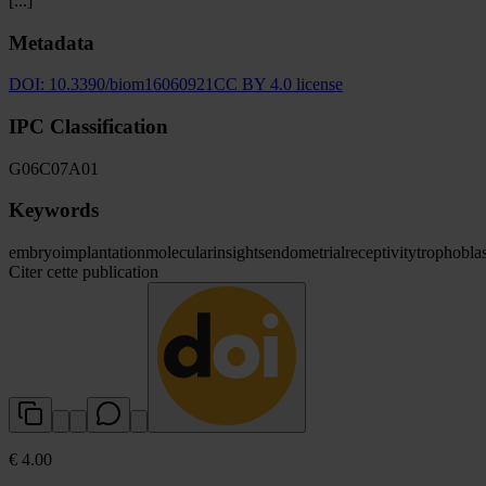
[...]
Metadata
DOI:
10.3390/biom16060921
CC BY 4.0 license
IPC Classification
G06
C07
A01
Keywords
embryo
implantation
molecular
insights
endometrial
receptivity
trophoblas
Citer cette publication
€ 4.00