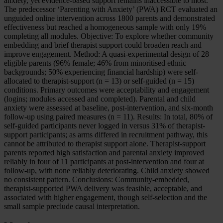
anxiety, yet evidence-based support remains inaccessible to most.
The predecessor ‘Parenting with Anxiety’ (PWA) RCT evaluated an
unguided online intervention across 1800 parents and demonstrated
effectiveness but reached a homogeneous sample with only 19%
completing all modules. Objective: To explore whether community
embedding and brief therapist support could broaden reach and
improve engagement. Method: A quasi-experimental design of 28
eligible parents (96% female; 46% from minoritised ethnic
backgrounds; 50% experiencing financial hardship) were self-
allocated to therapist-support (n = 13) or self-guided (n = 15)
conditions. Primary outcomes were acceptability and engagement
(logins; modules accessed and completed). Parental and child
anxiety were assessed at baseline, post-intervention, and six-month
follow-up using paired measures (n = 11). Results: In total, 80% of
self-guided participants never logged in versus 31% of therapist-
support participants; as arms differed in recruitment pathway, this
cannot be attributed to therapist support alone. Therapist-support
parents reported high satisfaction and parental anxiety improved
reliably in four of 11 participants at post-intervention and four at
follow-up, with none reliably deteriorating. Child anxiety showed
no consistent pattern. Conclusions: Community-embedded,
therapist-supported PWA delivery was feasible, acceptable, and
associated with higher engagement, though self-selection and the
small sample preclude causal interpretation.