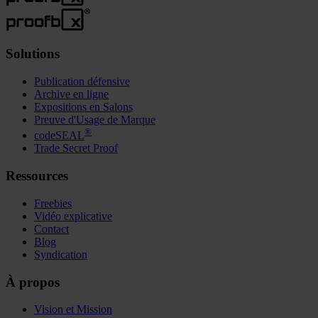
Solutions
Publication défensive
Archive en ligne
Expositions en Salons
Preuve d'Usage de Marque
®
codeSEAL
Trade Secret Proof
Ressources
Freebies
Vidéo explicative
Contact
Blog
Syndication
À propos
Vision et Mission