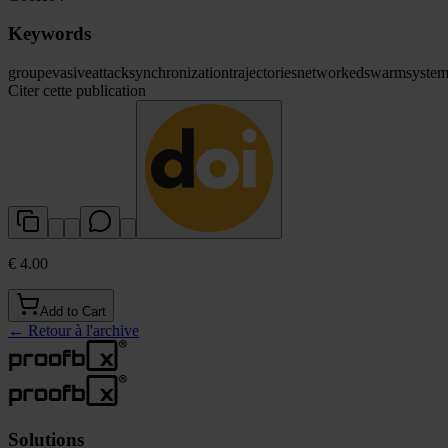
Keywords
group
evasive
attack
synchronization
trajectories
networked
swarm
system
Citer cette publication
€ 4.00
Add to Cart
←
Retour à l'archive
Solutions