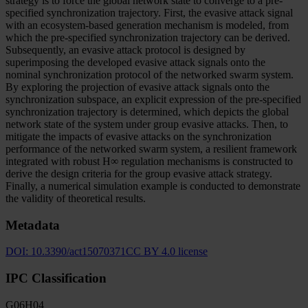
strategy is to force the global network state to converge to a pre-
specified synchronization trajectory. First, the evasive attack signal
with an ecosystem-based generation mechanism is modeled, from
which the pre-specified synchronization trajectory can be derived.
Subsequently, an evasive attack protocol is designed by
superimposing the developed evasive attack signals onto the
nominal synchronization protocol of the networked swarm system.
By exploring the projection of evasive attack signals onto the
synchronization subspace, an explicit expression of the pre-specified
synchronization trajectory is determined, which depicts the global
network state of the system under group evasive attacks. Then, to
mitigate the impacts of evasive attacks on the synchronization
performance of the networked swarm system, a resilient framework
integrated with robust H∞ regulation mechanisms is constructed to
derive the design criteria for the group evasive attack strategy.
Finally, a numerical simulation example is conducted to demonstrate
the validity of theoretical results.
Metadata
DOI:
10.3390/act15070371
CC BY 4.0 license
IPC Classification
G06
H04