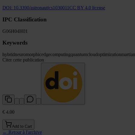
DOI:
10.3390/astronautics1030011
CC BY 4.0 license
IPC Classification
G06
H04
H01
Keywords
hybrid
neuromorphic
edge
computing
quantum
cloud
optimization
martia
Citer cette publication
€ 4.00
Add to Cart
←
Retour à l'archive