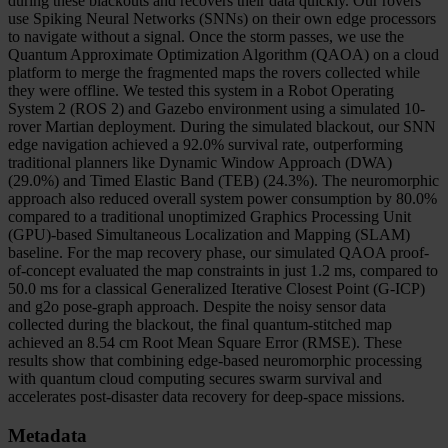
during these blackouts and recovers their data quickly. Our rovers
use Spiking Neural Networks (SNNs) on their own edge processors
to navigate without a signal. Once the storm passes, we use the
Quantum Approximate Optimization Algorithm (QAOA) on a cloud
platform to merge the fragmented maps the rovers collected while
they were offline. We tested this system in a Robot Operating
System 2 (ROS 2) and Gazebo environment using a simulated 10-
rover Martian deployment. During the simulated blackout, our SNN
edge navigation achieved a 92.0% survival rate, outperforming
traditional planners like Dynamic Window Approach (DWA)
(29.0%) and Timed Elastic Band (TEB) (24.3%). The neuromorphic
approach also reduced overall system power consumption by 80.0%
compared to a traditional unoptimized Graphics Processing Unit
(GPU)-based Simultaneous Localization and Mapping (SLAM)
baseline. For the map recovery phase, our simulated QAOA proof-
of-concept evaluated the map constraints in just 1.2 ms, compared to
50.0 ms for a classical Generalized Iterative Closest Point (G-ICP)
and g2o pose-graph approach. Despite the noisy sensor data
collected during the blackout, the final quantum-stitched map
achieved an 8.54 cm Root Mean Square Error (RMSE). These
results show that combining edge-based neuromorphic processing
with quantum cloud computing secures swarm survival and
accelerates post-disaster data recovery for deep-space missions.
Metadata