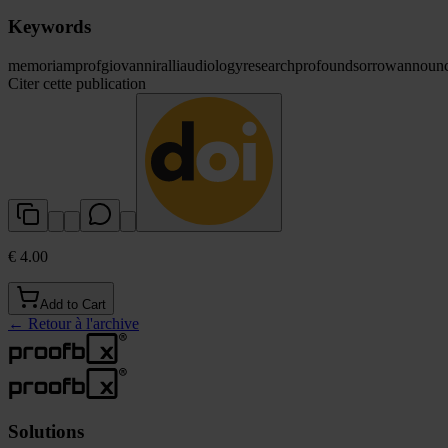
Keywords
memoriam
prof
giovanni
ralli
audiology
research
profound
sorrow
announ
Citer cette publication
€ 4.00
Add to Cart
←
Retour à l'archive
Solutions