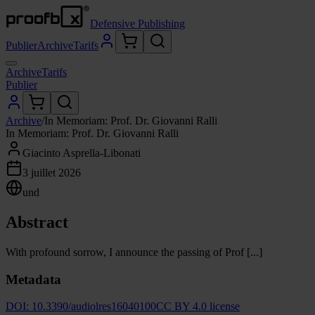
Defensive Publishing
Publier
Archive
Tarifs
Archive
Tarifs
Publier
Archive
/
In Memoriam: Prof. Dr. Giovanni Ralli
In Memoriam: Prof. Dr. Giovanni Ralli
Giacinto Asprella-Libonati
3 juillet 2026
und
Abstract
With profound sorrow, I announce the passing of Prof [...]
Metadata
DOI:
10.3390/audiolres16040100
CC BY 4.0 license