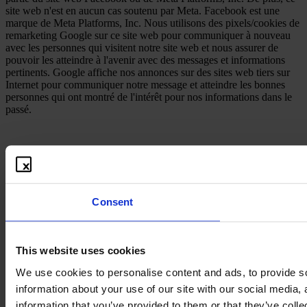
site web n'est en aucun cas soutenu par Meta. Facebook est une
marque de Meta Platforms, Inc. Nous utilisons des pixels/cookies de
remarketing Google sur ce site web pour communiquer à nouveau
avec les personnes qui visitent notre site web et nous assurer de
pouvoir les atteindre à l'avenir avec des messages et informations
pertinents. Google affiche nos annonces sur des sites web tiers sur
Internet pour communiquer notre message et atteindre les bonnes
personnes qui ont montré de l'intérêt pour nos informations dans le
passé.
Consent
This website uses cookies
We use cookies to personalise content and ads, to provide so
information about your use of our site with our social media,
information that you’ve provided to them or that they’ve colle