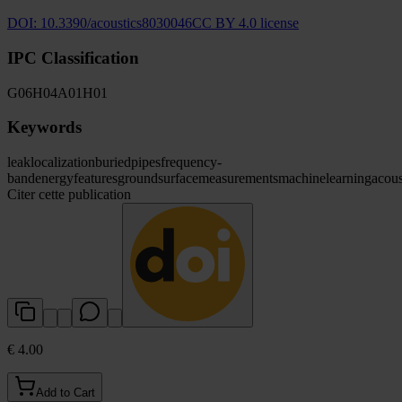
DOI:
10.3390/acoustics8030046
CC BY 4.0 license
IPC Classification
G06
H04
A01
H01
Keywords
leak
localization
buried
pipes
frequency-
band
energy
features
ground
surface
measurements
machine
learning
acous
Citer cette publication
€ 4.00
Add to Cart