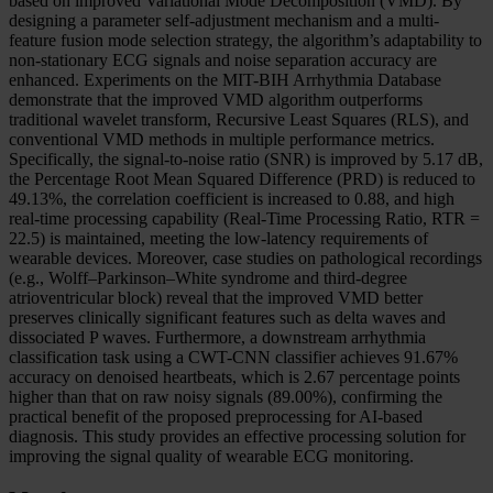
based on improved Variational Mode Decomposition (VMD). By
designing a parameter self-adjustment mechanism and a multi-
feature fusion mode selection strategy, the algorithm’s adaptability to
non-stationary ECG signals and noise separation accuracy are
enhanced. Experiments on the MIT-BIH Arrhythmia Database
demonstrate that the improved VMD algorithm outperforms
traditional wavelet transform, Recursive Least Squares (RLS), and
conventional VMD methods in multiple performance metrics.
Specifically, the signal-to-noise ratio (SNR) is improved by 5.17 dB,
the Percentage Root Mean Squared Difference (PRD) is reduced to
49.13%, the correlation coefficient is increased to 0.88, and high
real-time processing capability (Real-Time Processing Ratio, RTR =
22.5) is maintained, meeting the low-latency requirements of
wearable devices. Moreover, case studies on pathological recordings
(e.g., Wolff–Parkinson–White syndrome and third-degree
atrioventricular block) reveal that the improved VMD better
preserves clinically significant features such as delta waves and
dissociated P waves. Furthermore, a downstream arrhythmia
classification task using a CWT-CNN classifier achieves 91.67%
accuracy on denoised heartbeats, which is 2.67 percentage points
higher than that on raw noisy signals (89.00%), confirming the
practical benefit of the proposed preprocessing for AI-based
diagnosis. This study provides an effective processing solution for
improving the signal quality of wearable ECG monitoring.