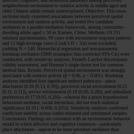
affective, cognitive, and behavioral pathways linking perceived
neighborhood environment to outdoor activity in middle-aged and
older Chinese adults remain underexplored. Objective: This cross-
sectional study examined associations between perceived spatial
environment and outdoor activity, and tested five candidate
mediators in a parallel-mediation framework, among community-
dwelling adults aged ≥ 50 in Xiamen, China. Methods: Of 251
returned questionnaires, 99 cases with inconsistent response patterns
and 12 high-leverage cases (Cook’s D > 3/n) were excluded,
yielding N = 140. Hierarchical regression and non-parametric
bootstrap mediation (5000 resamples; bias-corrected 95% Cis) were
conducted, with sensitivity analyses, Fornell–Larcker discriminant-
validity assessment, and Harman’s single-factor test for common-
method bias. Results: Perceived spatial environment was strongly
associated with outdoor activity (β = 0.96, p < 0.001). Bootstrap
analyses identified four significant indirect pathways—place
attachment (0.26 [0.13, 0.39]), perceived social environment (0.21
[0.11, 0.31]), service environment (0.18 [0.09, 0.28]), and attitudinal
preferences (0.17 [0.05, 0.29])—whereas the a priori hypothesized
behavioral mediator, social interaction, did not reach statistical
significance (0.10 [−0.000, 0.205]). Sensitivity analyses confirmed
coefficient stability across outlier-trimmed and untrimmed samples.
Conclusions: Findings are consistent with an environment–behavior
model in which affective and cognitive constructs—particularly
place attachment—appear to be more proximal mediators than