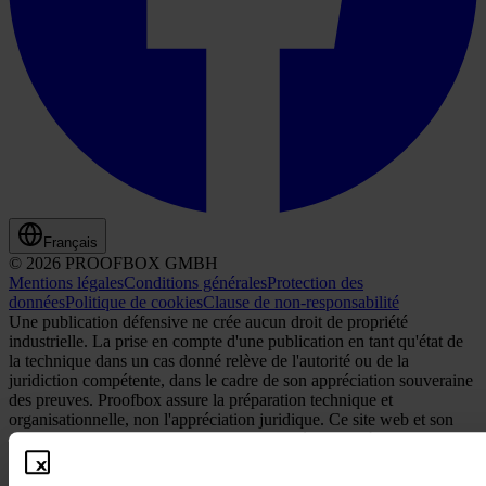
Français
© 2026 PROOFBOX GMBH
Mentions légales
Conditions générales
Protection des
données
Politique de cookies
Clause de non-responsabilité
Une publication défensive ne crée aucun droit de propriété
industrielle. La prise en compte d'une publication en tant qu'état de
la technique dans un cas donné relève de l'autorité ou de la
juridiction compétente, dans le cadre de son appréciation souveraine
des preuves. Proofbox assure la préparation technique et
organisationnelle, non l'appréciation juridique. Ce site web et son
contenu ainsi que tous les contenus proposés ou mis à disposition
via ce site web ne constituent pas des conseils juridiques et ne sont
pas destinés ou à interpréter comme tels. Proofbox n'est pas autorisé