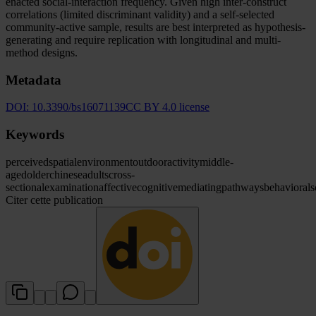
enacted social-interaction frequency. Given high inter-construct
correlations (limited discriminant validity) and a self-selected
community-active sample, results are best interpreted as hypothesis-
generating and require replication with longitudinal and multi-
method designs.
Metadata
DOI:
10.3390/bs16071139
CC BY 4.0 license
Keywords
perceived
spatial
environment
outdoor
activity
middle-
aged
older
chinese
adults
cross-
sectional
examination
affective
cognitive
mediating
pathways
behavioral
s
Citer cette publication