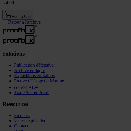
€ 4.00
Add to Cart
←
Retour à l'archive
Solutions
Publication défensive
Archive en ligne
Expositions en Salons
Preuve d'Usage de Marque
®
codeSEAL
Trade Secret Proof
Ressources
Freebies
Vidéo explicative
Contact