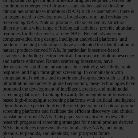
an important target for anti-influenza drug development. Given the
continuous emergence of drug-resistant strains against first-line
clinical neuraminidase inhibitors (NAIs) such as oseltamivir, there is
an urgent need to develop novel, broad-spectrum, and resistance-
overcoming NAIs. Natural products, characterized by structural
diversity and a wide range of biological activities, provide abundant
resources for the discovery of new NAIs. Recent advances in
computer-aided drug design, intelligent analytical platforms, and
modern screening technologies have accelerated the identification of
natural product-derived NAIs. In particular, biosensor-based
strategies, including electrochemical, fluorescence, bioluminescence,
and surface-enhanced Raman scattering biosensors, have
demonstrated significant advantages in sensitivity, selectivity, rapid
response, and high-throughput screening. In combination with
computational methods and experimental approaches such as affinity
ultrafiltration and activity-guided separation, these technologies have
promoted the development of intelligent, precise, and multimodal
screening platforms. Looking forward, the integration of biosensor-
based high-throughput screening platforms with artificial intelligence
algorithms is expected to drive the next generation of natural product
screening platforms and facilitate the efficient discovery and clinical
translation of novel NAIs. This paper systematically reviews the
research progress of screening strategies for natural product-derived
NAIs; introduces representative natural active NAIs, including
phenols, terpenoids, and alkaloids; and prospects future