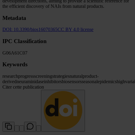
development directions, aiming to provide a scientific reference for
the efficient discovery of NAIs from natural products.
Metadata
DOI:
10.3390/bios16070365
CC BY 4.0 license
IPC Classification
G06
A61
C07
Keywords
research
progress
screening
strategies
natural
product-
derived
neuraminidase
inhibitors
biosensors
seasonal
epidemics
high
varia
Citer cette publication