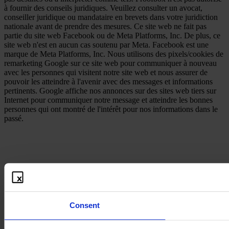
à fournir des conseils juridiques. Veuillez consulter un avocat,
conseiller juridique ou mandataire en brevets dans votre juridiction
nationale avant de prendre des mesures. Ce site web ne fait pas
partie du site web Facebook ou de Meta Platforms, Inc. De plus, ce
site web n'est en aucun cas soutenu par Meta. Facebook est une
marque de Meta Platforms, Inc. Nous utilisons des pixels/cookies de
remarketing Google sur ce site web pour communiquer à nouveau
avec les personnes qui visitent notre site web et nous assurer de
pouvoir les atteindre à l'avenir avec des messages et informations
pertinents. Google affiche nos annonces sur des sites web tiers sur
Internet pour communiquer notre message et atteindre les bonnes
personnes qui ont montré de l'intérêt pour nos informations dans le
passé.
Consent