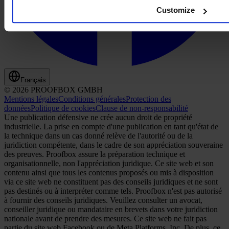
Customize
Français
© 2026 PROOFBOX GMBH
Mentions légales
Conditions générales
Protection des
données
Politique de cookies
Clause de non-responsabilité
Une publication défensive ne crée aucun droit de propriété
industrielle. La prise en compte d'une publication en tant qu'état de
la technique dans un cas donné relève de l'autorité ou de la
juridiction compétente, dans le cadre de son appréciation souveraine
des preuves. Proofbox assure la préparation technique et
organisationnelle, non l'appréciation juridique. Ce site web et son
contenu ainsi que tous les contenus proposés ou mis à disposition
via ce site web ne constituent pas des conseils juridiques et ne sont
pas destinés ou à interpréter comme tels. Proofbox n'est pas autorisé
à fournir des conseils juridiques. Veuillez consulter un avocat,
conseiller juridique ou mandataire en brevets dans votre juridiction
nationale avant de prendre des mesures. Ce site web ne fait pas
partie du site web Facebook ou de Meta Platforms, Inc. De plus, ce