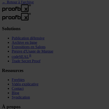
←
Retour à l'archive
Solutions
Publication défensive
Archive en ligne
Expositions en Salons
Preuve d'Usage de Marque
®
codeSEAL
Trade Secret Proof
Ressources
Freebies
Vidéo explicative
Contact
Blog
Syndication
À propos