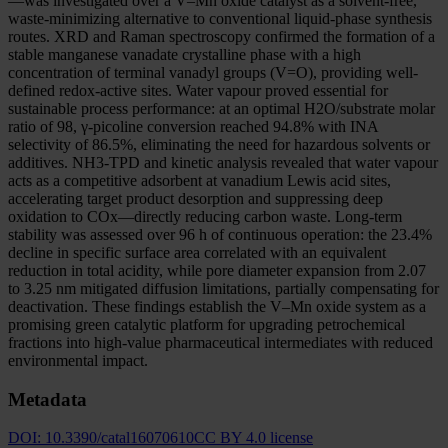
—was investigated over a V–Mn oxide catalyst as a solvent-free,
waste-minimizing alternative to conventional liquid-phase synthesis
routes. XRD and Raman spectroscopy confirmed the formation of a
stable manganese vanadate crystalline phase with a high
concentration of terminal vanadyl groups (V=O), providing well-
defined redox-active sites. Water vapour proved essential for
sustainable process performance: at an optimal H2O/substrate molar
ratio of 98, γ-picoline conversion reached 94.8% with INA
selectivity of 86.5%, eliminating the need for hazardous solvents or
additives. NH3-TPD and kinetic analysis revealed that water vapour
acts as a competitive adsorbent at vanadium Lewis acid sites,
accelerating target product desorption and suppressing deep
oxidation to COx—directly reducing carbon waste. Long-term
stability was assessed over 96 h of continuous operation: the 23.4%
decline in specific surface area correlated with an equivalent
reduction in total acidity, while pore diameter expansion from 2.07
to 3.25 nm mitigated diffusion limitations, partially compensating for
deactivation. These findings establish the V–Mn oxide system as a
promising green catalytic platform for upgrading petrochemical
fractions into high-value pharmaceutical intermediates with reduced
environmental impact.
Metadata
DOI:
10.3390/catal16070610
CC BY 4.0 license