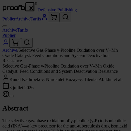
Defensive Publishing
Publier
Archive
Tarifs
Archive
Tarifs
Publier
Archive
/
Selective Gas-Phase γ-Picoline Oxidation over V–Mn
Oxide Catalyst: Feed Conditions and System Deactivation
Resistance
Selective Gas-Phase γ-Picoline Oxidation over V–Mn Oxide
Catalyst: Feed Conditions and System Deactivation Resistance
Kairat Kadirbekov, Nurdaulet Buzayev, Tileutai Abildin et al.
3 juillet 2026
en
Abstract
The selective gas-phase oxidation of γ-picoline (γ-P) to isonicotinic
acid (INA)—a key precursor for the anti-tuberculosis drug isoniazid