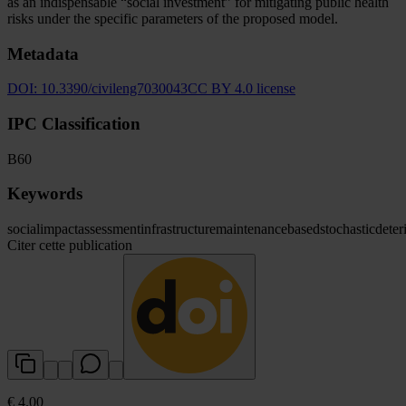
as an indispensable “social investment” for mitigating public health
risks under the specific parameters of the proposed model.
Metadata
DOI:
10.3390/civileng7030043
CC BY 4.0 license
IPC Classification
B60
Keywords
social
impact
assessment
infrastructure
maintenance
based
stochastic
deter
Citer cette publication
€ 4.00