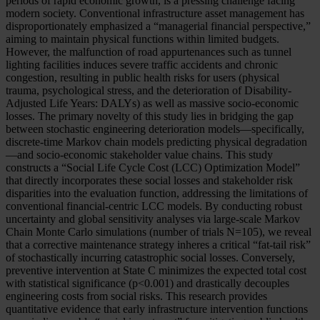
periods of rapid economic growth, is a pressing challenge facing
modern society. Conventional infrastructure asset management has
disproportionately emphasized a “managerial financial perspective,”
aiming to maintain physical functions within limited budgets.
However, the malfunction of road appurtenances such as tunnel
lighting facilities induces severe traffic accidents and chronic
congestion, resulting in public health risks for users (physical
trauma, psychological stress, and the deterioration of Disability-
Adjusted Life Years: DALYs) as well as massive socio-economic
losses. The primary novelty of this study lies in bridging the gap
between stochastic engineering deterioration models—specifically,
discrete-time Markov chain models predicting physical degradation
—and socio-economic stakeholder value chains. This study
constructs a “Social Life Cycle Cost (LCC) Optimization Model”
that directly incorporates these social losses and stakeholder risk
disparities into the evaluation function, addressing the limitations of
conventional financial-centric LCC models. By conducting robust
uncertainty and global sensitivity analyses via large-scale Markov
Chain Monte Carlo simulations (number of trials N=105), we reveal
that a corrective maintenance strategy inheres a critical “fat-tail risk”
of stochastically incurring catastrophic social losses. Conversely,
preventive intervention at State C minimizes the expected total cost
with statistical significance (p<0.001) and drastically decouples
engineering costs from social risks. This research provides
quantitative evidence that early infrastructure intervention functions