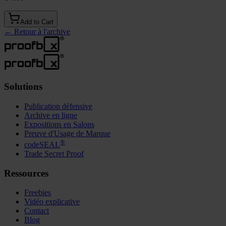
Add to Cart
←
Retour à l'archive
Solutions
Publication défensive
Archive en ligne
Expositions en Salons
Preuve d'Usage de Marque
®
codeSEAL
Trade Secret Proof
Ressources
Freebies
Vidéo explicative
Contact
Blog