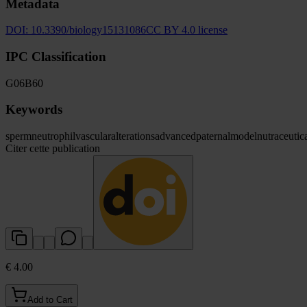
Metadata
DOI:
10.3390/biology15131086
CC BY 4.0 license
IPC Classification
G06
B60
Keywords
sperm
neutrophil
vascular
alterations
advanced
paternal
model
nutraceutic
Citer cette publication
€ 4.00
Add to Cart