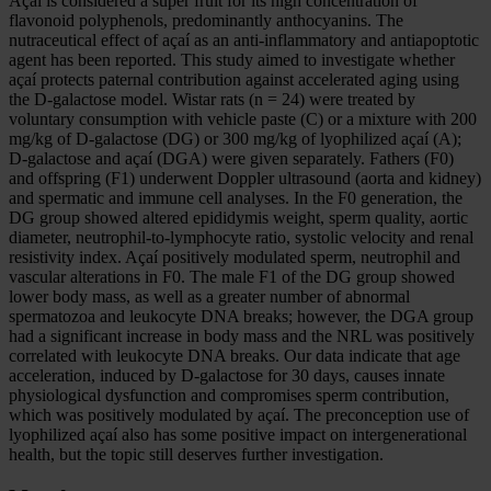
Açaí is considered a super fruit for its high concentration of
flavonoid polyphenols, predominantly anthocyanins. The
nutraceutical effect of açaí as an anti-inflammatory and antiapoptotic
agent has been reported. This study aimed to investigate whether
açaí protects paternal contribution against accelerated aging using
the D-galactose model. Wistar rats (n = 24) were treated by
voluntary consumption with vehicle paste (C) or a mixture with 200
mg/kg of D-galactose (DG) or 300 mg/kg of lyophilized açaí (A);
D-galactose and açaí (DGA) were given separately. Fathers (F0)
and offspring (F1) underwent Doppler ultrasound (aorta and kidney)
and spermatic and immune cell analyses. In the F0 generation, the
DG group showed altered epididymis weight, sperm quality, aortic
diameter, neutrophil-to-lymphocyte ratio, systolic velocity and renal
resistivity index. Açaí positively modulated sperm, neutrophil and
vascular alterations in F0. The male F1 of the DG group showed
lower body mass, as well as a greater number of abnormal
spermatozoa and leukocyte DNA breaks; however, the DGA group
had a significant increase in body mass and the NRL was positively
correlated with leukocyte DNA breaks. Our data indicate that age
acceleration, induced by D-galactose for 30 days, causes innate
physiological dysfunction and compromises sperm contribution,
which was positively modulated by açaí. The preconception use of
lyophilized açaí also has some positive impact on intergenerational
health, but the topic still deserves further investigation.