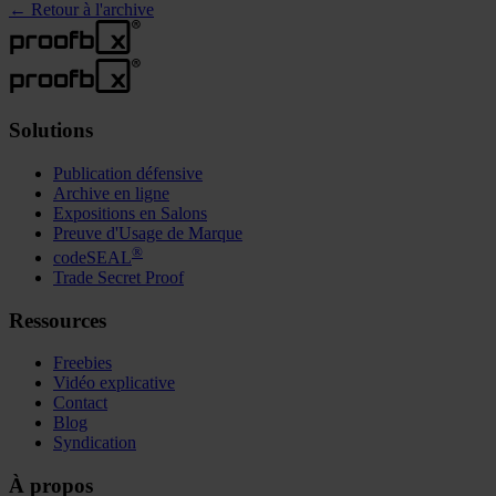
←
Retour à l'archive
Solutions
Publication défensive
Archive en ligne
Expositions en Salons
Preuve d'Usage de Marque
®
codeSEAL
Trade Secret Proof
Ressources
Freebies
Vidéo explicative
Contact
Blog
Syndication
À propos