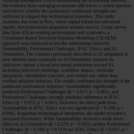
Artificial intelligence (AI) is transforming the accounting function,
but evidence from emerging economies still leaves a central question
unresolved: whether the profession’s traditional strengths are
sufficient to support this technological transition. This study
examines this issue in Peru, where digital reform has advanced
rapidly, but professional adaptation remains uneven. Using survey
data from 424 accounting professionals and academics, a
Covariance-Based Structural Equation Modeling (CB-SEM)
approach was employed to test the relationships between
Sustainability, Professional Challenges, IFAC Ethics, and AI
Orientation. The construct previously described as AI adaptation is
now defined more cautiously as AI Orientation, because its
indicators capture a broad perceptual orientation toward AI,
including perceived challenge, workflow impact, curricular
integration, substitution concerns, and routine use, rather than
verified adoption behavior. The results confirmed the strength of the
traditional professional sequence: Sustainability significantly
predicted Professional Challenges (β = 0.637; p < 0.001), and
Professional Challenges strongly predicted adherence to IFAC
Ethics (β = 0.972; p < 0.001). However, the direct path from
Sustainability to IFAC Ethics was not significant (β = 0.200; p =
0.096). Regarding technological integration, the model revealed a
structural disconnect. While Sustainability showed a weak direct
effect on AI Orientation (β = 0.279; p = 0.045), neither Professional
Challenges (β = 0.160; p = 0.510) nor IFAC Ethics (β = 0.037; p =