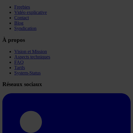
Freebies
Vidéo explicative
Contact
Blog
Syndication
À propos
Vision et Mission
Aspects techniques
FAQ
Tarifs
System-Status
Réseaux sociaux