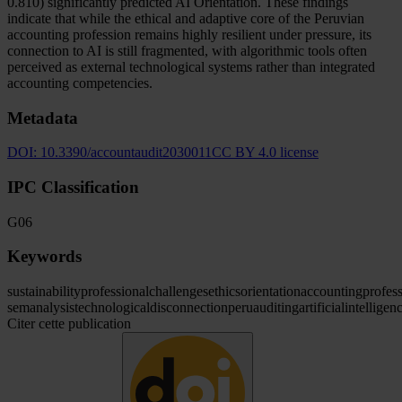
0.810) significantly predicted AI Orientation. These findings
indicate that while the ethical and adaptive core of the Peruvian
accounting profession remains highly resilient under pressure, its
connection to AI is still fragmented, with algorithmic tools often
perceived as external technological systems rather than integrated
accounting competencies.
Metadata
DOI:
10.3390/accountaudit2030011
CC BY 4.0 license
IPC Classification
G06
Keywords
sustainability
professional
challenges
ethics
orientation
accounting
profes
sem
analysis
technological
disconnection
peru
auditing
artificial
intelligen
Citer cette publication