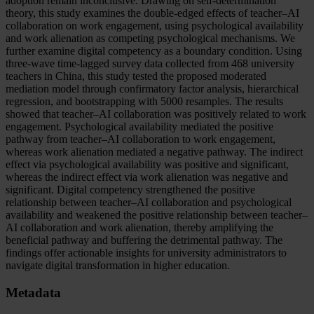
adoption remain inconclusive. Drawing on self-determination
theory, this study examines the double-edged effects of teacher–AI
collaboration on work engagement, using psychological availability
and work alienation as competing psychological mechanisms. We
further examine digital competency as a boundary condition. Using
three-wave time-lagged survey data collected from 468 university
teachers in China, this study tested the proposed moderated
mediation model through confirmatory factor analysis, hierarchical
regression, and bootstrapping with 5000 resamples. The results
showed that teacher–AI collaboration was positively related to work
engagement. Psychological availability mediated the positive
pathway from teacher–AI collaboration to work engagement,
whereas work alienation mediated a negative pathway. The indirect
effect via psychological availability was positive and significant,
whereas the indirect effect via work alienation was negative and
significant. Digital competency strengthened the positive
relationship between teacher–AI collaboration and psychological
availability and weakened the positive relationship between teacher–
AI collaboration and work alienation, thereby amplifying the
beneficial pathway and buffering the detrimental pathway. The
findings offer actionable insights for university administrators to
navigate digital transformation in higher education.
Metadata