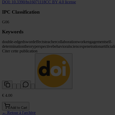
DOI:
10.3390/bs16071118
CC BY 4.0 license
IPC Classification
G06
Keywords
double-edged
sword
effects
teacher
collaboration
work
engagement
self-
determination
theory
perspective
behavioral
sciences
penetration
artificial
Citer cette publication
€ 4.00
Add to Cart
←
Retour à l'archive