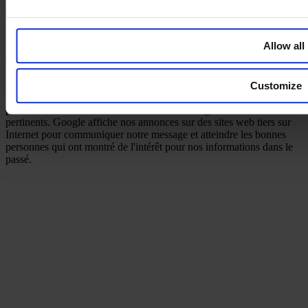
à fournir des conseils juridiques. Veuillez consulter un avocat,
conseiller juridique ou mandataire en brevets dans votre juridiction
nationale avant de prendre des mesures. Ce site web ne fait pas
Allow all
partie du site web Facebook ou de Meta Platforms, Inc. De plus, ce
site web n'est en aucun cas soutenu par Meta. Facebook est une
marque de Meta Platforms, Inc. Nous utilisons des pixels/cookies de
remarketing Google sur ce site web pour communiquer à nouveau
Customize
avec les personnes qui visitent notre site web et nous assurer de
pouvoir les atteindre à l'avenir avec des messages et informations
pertinents. Google affiche nos annonces sur des sites web tiers sur
Internet pour communiquer notre message et atteindre les bonnes
personnes qui ont montré de l'intérêt pour nos informations dans le
passé.