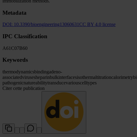
immobilization methods.
Metadata
DOI:
10.3390/bioengineering13060631
CC BY 4.0 license
IPC Classification
A61
C07
B60
Keywords
thermodynamics
binding
adeno-
associated
viruses
heparin
bulk
interfaces
isothermal
titration
calorimetry
b
pathogenic
nature
ability
transduce
various
cell
types
Citer cette publication