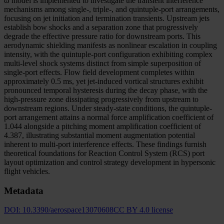
ω model is implemented to investigate the transient interference
mechanisms among single-, triple-, and quintuple-port arrangements,
focusing on jet initiation and termination transients. Upstream jets
establish bow shocks and a separation zone that progressively
degrade the effective pressure ratio for downstream ports. This
aerodynamic shielding manifests as nonlinear escalation in coupling
intensity, with the quintuple-port configuration exhibiting complex
multi-level shock systems distinct from simple superposition of
single-port effects. Flow field development completes within
approximately 0.5 ms, yet jet-induced vortical structures exhibit
pronounced temporal hysteresis during the decay phase, with the
high-pressure zone dissipating progressively from upstream to
downstream regions. Under steady-state conditions, the quintuple-
port arrangement attains a normal force amplification coefficient of
1.044 alongside a pitching moment amplification coefficient of
4.387, illustrating substantial moment augmentation potential
inherent to multi-port interference effects. These findings furnish
theoretical foundations for Reaction Control System (RCS) port
layout optimization and control strategy development in hypersonic
flight vehicles.
Metadata
DOI:
10.3390/aerospace13070608
CC BY 4.0 license