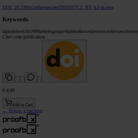
DOI:
10.3390/cardiovascmed3050057
CC BY 4.0 license
Keywords
tigkeitsbericht
1999
arbeitsgruppe
lipide
atherosklerose
cardiovascular
me
Citer cette publication
€ 4.00
Add to Cart
←
Retour à l'archive