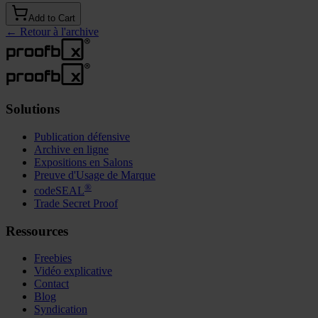
Add to Cart
←
Retour à l'archive
Solutions
Publication défensive
Archive en ligne
Expositions en Salons
Preuve d'Usage de Marque
®
codeSEAL
Trade Secret Proof
Ressources
Freebies
Vidéo explicative
Contact
Blog
Syndication