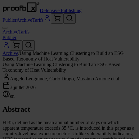
Defensive Publishing
Publier
Archive
Tarifs
Archive
Tarifs
Publier
Archive
/
Using Machine Learning Clustering to Build an ESG-
Based Taxonomy of Heat Vulnerability
Using Machine Learning Clustering to Build an ESG-Based
Taxonomy of Heat Vulnerability
Angelo Leogrande, Carlo Drago, Massimo Arnone et al.
3 juillet 2026
en
Abstract
HI35, defined as the mean annual number of days on which
apparent temperature exceeds 35 °C, is introduced in this paper as a
country-level heat exposure metric. Unlike vulnerability indicators,