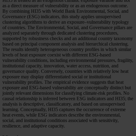
HI35 is treated as an exogenous climatic exposure variable and not
as a direct measure of vulnerability or as an endogenous outcome.
By combining HI35 with World Bank Environmental, Social, and
Governance (ESG) indicators, this study applies unsupervised
clustering algorithms to derive an exposure–vulnerability typology
of countries. The Environmental, Social, and Governance pillars are
analyzed separately through dedicated clustering procedures,
supported by robustness checks and an additional country taxonomy
based on principal component analysis and hierarchical clustering.
The results identify heterogeneous country profiles in which similar
levels of heat exposure coexist with different ESG-based
vulnerability conditions, including environmental pressures, fragility,
institutional capacity, innovation, water access, nutrition, and
governance quality. Conversely, countries with relatively low heat
exposure may display differentiated social or institutional
vulnerability profiles. The empirical evidence suggests that heat
exposure and ESG-based vulnerability are conceptually distinct but
jointly relevant dimensions for classifying climate-risk profiles. No
causal relationship is inferred between ESG indicators and HI35; the
analysis is descriptive, classificatory, and based on unsupervised
learning. Conceptually, HI35 captures the occurrence of extreme
heat events, while ESG indicators describe the environmental,
social, and institutional conditions associated with sensitivity,
resilience, and adaptive capacity.