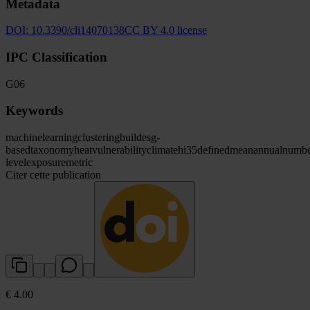
Metadata
DOI:
10.3390/cli14070138
CC BY 4.0 license
IPC Classification
G06
Keywords
machine
learning
clustering
build
esg-
based
taxonomy
heat
vulnerability
climate
hi35
defined
mean
annual
numbe
level
exposure
metric
Citer cette publication
€ 4.00