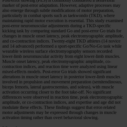
Post-error slowing (PES) is commonly considered a behavioral
marker of post-error adaptation. However, adaptive processes may
also emerge through subtle modifications of motor preparation,
particularly in combat sports such as taekwondo (TKD), where
maintaining rapid motor execution is essential. This study examined
post-error neuromuscular adjustments during a TKD-specific
kicking task by comparing standard Go and post-error Go trials for
changes in muscle onset latency, peak electromyographic amplitude,
and co-contraction indices. Twenty-eight TKD athletes (14 novice
and 14 advanced) performed a sport-specific Go/No-Go task while
wearable wireless surface electromyography sensors recorded
lower-limb neuromuscular activity from eight lower-limb muscles.
Muscle onset latency, peak electromyographic amplitude, co-
contraction indices, and reaction time were analyzed using linear
mixed-effects models. Post-error Go trials showed significant
alterations in muscle onset latency in posterior lower-limb muscles
involved in propulsion and movement preparation (semitendinosus,
biceps femoris, lateral gastrocnemius, and soleus), with muscle
activation occurring closer to the foot take-off. No significant
differences were observed in reaction time, peak electromyographic
amplitude, or co-contraction indices, and expertise and age did not
modulate these effects. These findings suggest that error-related
motor adjustments may be expressed through changes in muscle
activation timing rather than overt behavioral slowing.