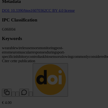
Metadata
DOI:
10.3390/bios16070362
CC BY 4.0 license
IPC Classification
G06
H04
Keywords
wearable
wireless
sensors
monitoring
post-
error
neuromuscular
responses
during
sport-
specific
inhibitory
control
task
biosensors
slowing
commonly
considered
b
Citer cette publication
€ 4.00