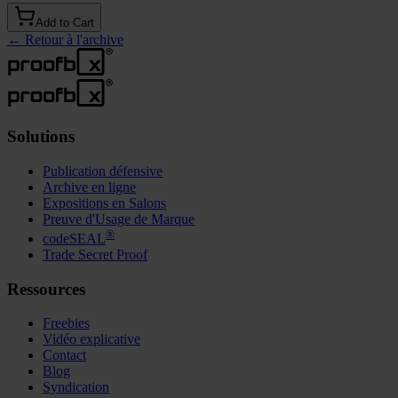
Add to Cart
←
Retour à l'archive
Solutions
Publication défensive
Archive en ligne
Expositions en Salons
Preuve d'Usage de Marque
®
codeSEAL
Trade Secret Proof
Ressources
Freebies
Vidéo explicative
Contact
Blog
Syndication