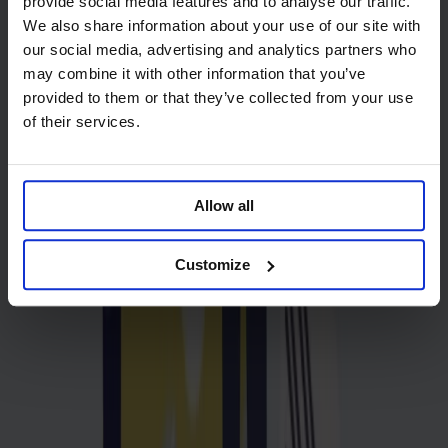
provide social media features and to analyse our traffic.
We also share information about your use of our site with
our social media, advertising and analytics partners who
may combine it with other information that you’ve
provided to them or that they’ve collected from your use
of their services.
Allow all
Customize
6
Min. Lesezeit
Strategie
29.06.2025